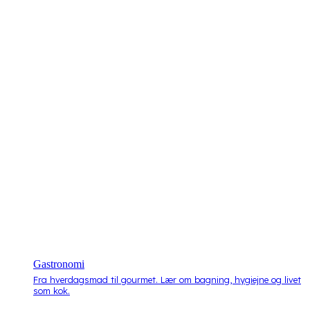
Gastronomi
Fra hverdagsmad til gourmet. Lær om bagning, hygiejne og livet
som kok.