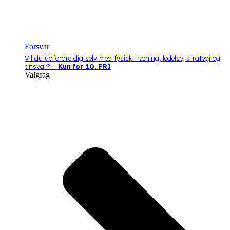
Forsvar
Vil du udfordre dig selv med fysisk træning, ledelse, strategi og
ansvar? –
Kun for 10. FRI
Valgfag