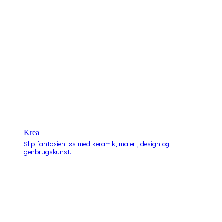
Krea
Slip fantasien løs med keramik, maleri, design og
genbrugskunst.