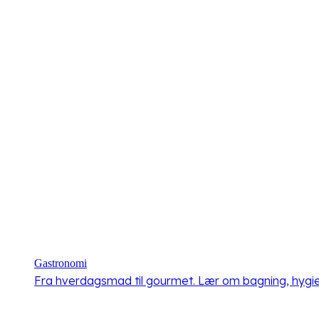
Gastronomi
Fra hverdagsmad til gourmet. Lær om bagning, hygiej