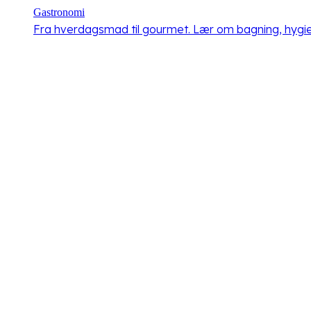
Gastronomi
Fra hverdagsmad til gourmet. Lær om bagning, hygiej