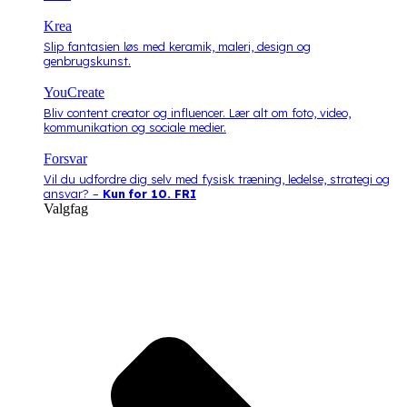
Krea
Slip fantasien løs med keramik, maleri, design og
genbrugskunst.
YouCreate
Bliv content creator og influencer. Lær alt om foto, video,
kommunikation og sociale medier.
Forsvar
Vil du udfordre dig selv med fysisk træning, ledelse, strategi og
ansvar? –
Kun for 10. FRI
Valgfag