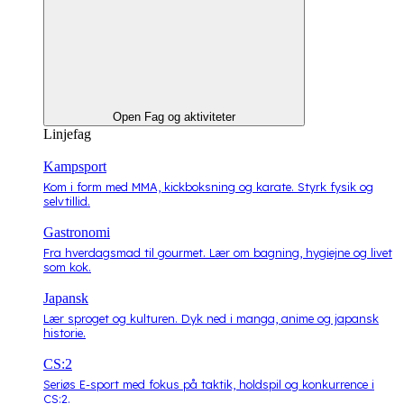
Open Fag og aktiviteter
Linjefag
Kampsport
Kom i form med MMA, kickboksning og karate. Styrk fysik og
selvtillid.
Gastronomi
Fra hverdagsmad til gourmet. Lær om bagning, hygiejne og livet
som kok.
Japansk
Lær sproget og kulturen. Dyk ned i manga, anime og japansk
historie.
CS:2
Seriøs E-sport med fokus på taktik, holdspil og konkurrence i
CS:2.